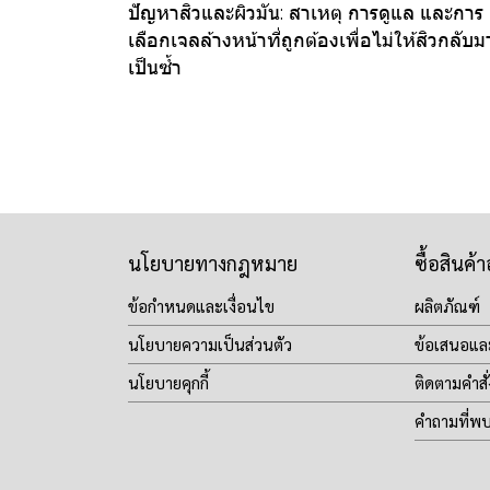
ปัญหาสิวและผิวมัน: สาเหตุ การดูแล และการ
เลือกเจลล้างหน้าที่ถูกต้องเพื่อไม่ให้สิวกลับม
เป็นซ้ำ
นโยบายทางกฎหมาย
ซื้อสินค้
ข้อกำหนดและเงื่อนไข
ผลิตภัณฑ์
นโยบายความเป็นส่วนตัว
ข้อเสนอแล
นโยบายคุกกี้
ติดตามคำสั่
คำถามที่พ