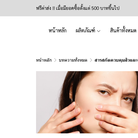
ฟรีค่าส่ง !! เมื่อมียอดซื้อตั้งแต่ 500 บาทขึ้นไป
หน้าหลัก
ผลิตภัณฑ์
สินค้าทั้งหมด
หน้าหลัก
บทความทั้งหมด
สารสกัดควบคุมสิวและ