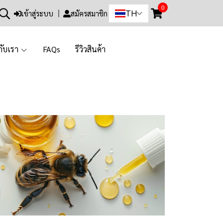
0
TH
เข้าสู่ระบบ
สมัครสมาชิก
วกับเรา
FAQs
รีวิวสินค้า