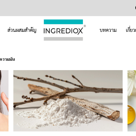
ส่วนผสมสำคัญ
บทความ
เกี่ย
ความมัน