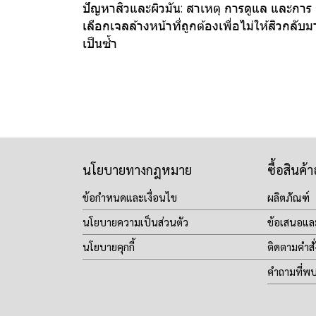
ปัญหาสิวและผิวมัน: สาเหตุ การดูแล และการ
เลือกเจลล้างหน้าที่ถูกต้องเพื่อไม่ให้สิวกลับม
เป็นซ้ำ
นโยบายทางกฎหมาย
ซื้อสินค้
ข้อกำหนดและเงื่อนไข
ผลิตภัณฑ์
นโยบายความเป็นส่วนตัว
ข้อเสนอแล
นโยบายคุกกี้
ติดตามคำสั่
คำถามที่พ