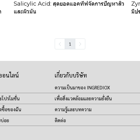
Salicylic Acid: สุดยอดแอคทีฟจัดการปัญหาสิว
Zy
า
และผิวมัน
มีป
1
าออนไลน์
เกี่ยวกับบริษัท
ความเป็นมาของ INGREDIOX
ะโปรโมชั่น
เพื่อสิ่งแวดล้อมและความยั่งยืน
งซื้อของฉัน
ความรู้และบทความ
บบ่อย
ติดต่อ