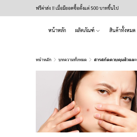
ฟรีค่าส่ง !! เมื่อมียอดซื้อตั้งแต่ 500 บาทขึ้นไป
หน้าหลัก
ผลิตภัณฑ์
สินค้าทั้งหมด
หน้าหลัก
บทความทั้งหมด
สารสกัดควบคุมสิวและ