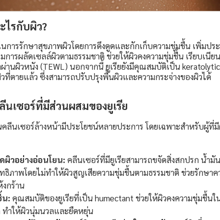
ะไรกับผิว?
ในการรักษาสุขภาพผิวโดยการดึงดูดและกักเก็บความชุ่มชื้น เพิ่มป
ริมการผลัดเซลล์ผิวตามธรรมชาติ ช่วยให้ผิวคงความชุ่มชื้น เรียบเน
ำผ่านผิวหนัง (TEWL) นอกจากนี้ ยูเรียยังมีคุณสมบัติเป็น keratolyt
ที่ตายแล้ว ซึ่งสามารถปรับปรุงพื้นผิวและความกระจ่างของผิวได้
นเซอร์ที่มีส่วนผสมของยูเรีย
นคลีนเซอร์ล้างหน้ามีประโยชน์หลายประการ โดยเฉพาะสำหรับผู้ที่มีผิ
ผิวอย่างอ่อนโยน:
คลีนเซอร์ที่มียูเรียสามารถขจัดสิ่งสกปรก น้ำม
ิทธิภาพโดยไม่ทำให้ผิวสูญเสียความชุ่มชื้นตามธรรมชาติ ช่วยรักษาค
้งกร้าน
ื้น:
คุณสมบัติของยูเรียที่เป็น humectant ช่วยให้ผิวคงความชุ่มชื้
ำให้ผิวนุ่มนวลและยืดหยุ่น