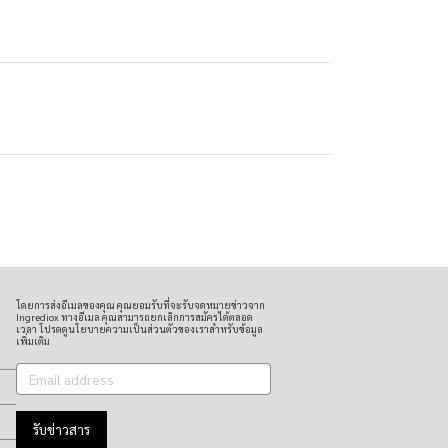
โดยการส่งอีเมลของคุณ คุณยอมรับที่จะรับจดหมายข่าวจาก
Ingrediox ทางอีเมล คุณสามารถยกเลิกการสมัครได้ตลอด
เวลา โปรดดูนโยบายความเป็นส่วนตัวของเราสำหรับข้อมูล
เพิ่มเติม
รับข่าวสาร