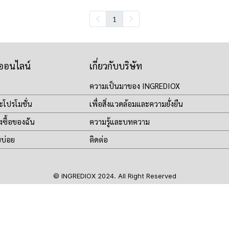
1
าออนไลน์
เกี่ยวกับบริษัท
ความเป็นมาของ INGREDIOX
ะโปรโมชั่น
เพื่อสิ่งแวดล้อมและความยั่งยืน
งซื้อของฉัน
ความรู้และบทความ
บบ่อย
ติดต่อ
© INGREDIOX 2024. All Right Reserved