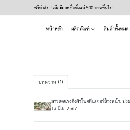
ฟรีค่าส่ง !! เมื่อมียอดซื้อตั้งแต่ 500 บาทขึ้นไป
หน้าหลัก
ผลิตภัณฑ์
สินค้าทั้งหมด
บทความ (1)
สารลดแรงตึงผิวในคลีนเซอร์ล้างหน้า: ประ
13 มิ.ย. 2567