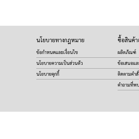
นโยบายทางกฎหมาย
ซื้อสินค้
ข้อกำหนดและเงื่อนไข
ผลิตภัณฑ์
นโยบายความเป็นส่วนตัว
ข้อเสนอแล
นโยบายคุกกี้
ติดตามคำสั่
คำถามที่พ